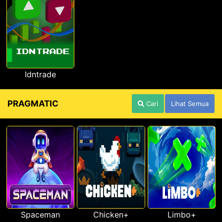
Idntrade
PRAGMATIC
Cari
Lihat Semua
Spaceman
Chicken+
Limbo+