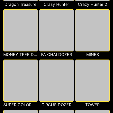
Dragon Treasure
Crazy Hunter
Crazy Hunter 2
MONEY TREE DOZER
FA CHAI DOZER
MINES
SUPER COLOR GAME
CIRCUS DOZER
TOWER