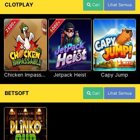
CLOTPLAY
Cari
Lihat Semua
Chicken Impassable
Jetpack Heist
Capy Jump
BETSOFT
Cari
Lihat Semua