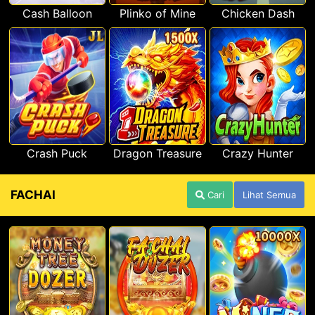
Cash Balloon
Plinko of Mine
Chicken Dash
Crash Puck
Dragon Treasure
Crazy Hunter
FACHAI
Cari
Lihat Semua