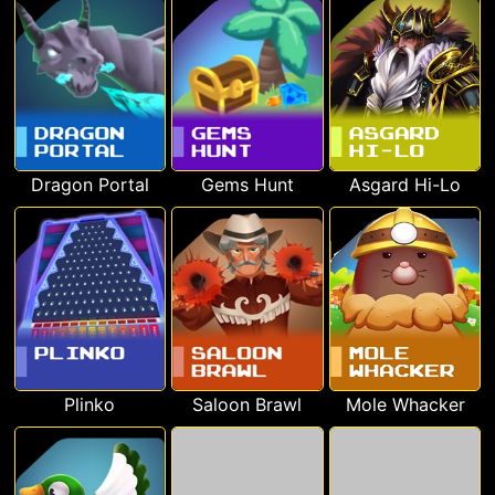
Dragon Portal
Gems Hunt
Asgard Hi-Lo
Plinko
Saloon Brawl
Mole Whacker